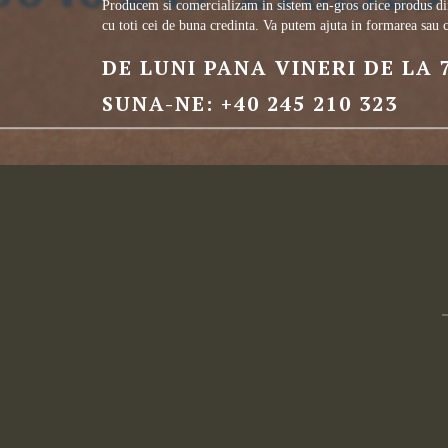
Producem si comercializam in sistem en-gros orice produs din g
cu toti cei de buna credinta. Va putem ajuta in formarea sau 
DE LUNI PANA VINERI DE LA 7
SUNA-NE: +40 245 210 323