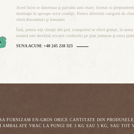
Acest lucru se datoreaza şi parcului auto mare, format cu prepondere
destinaţie în aproape orice condiţii. Pentru diferitele categorii de clien
oferă discounturi şi bonusuri.
Însă, pentru toţi clienţii din ţară, transportul se oferă gratuit, în ur
noastră este deschisă oricarei colaborări pe plan judeţean şi extra judeţ
SUNA ACUM: +40 245 210 323
 SA FURNIZAM EN-GROS ORICE CANTITATE DIN PRODUSELE
AMBALATE VRAC LA PUNGI DE 3 KG SAU 5 KG, SAU TOT VR