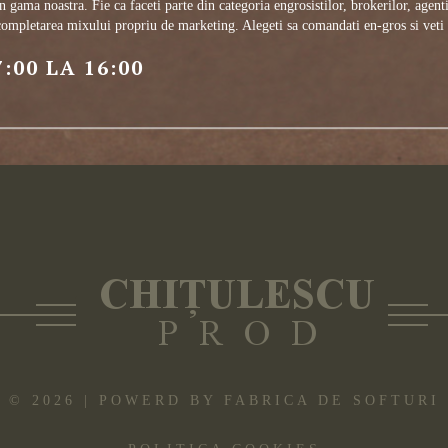
ama noastra. Fie ca faceti parte din categoria engrosistilor, brokerilor, agentil
completarea mixului propriu de marketing. Alegeti sa comandati en-gros si veti 
:00 LA 16:00
©
2026
| POWERD BY
FABRICA DE SOFTURI