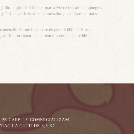
nţă din maşini de 3,5 tone, marca Mercedes care pot ajunge la
ţi, în funcţie de istoricul comenzilor şi cantitatea cerută se
ma comenzilor ferme în valoare de peste 5.000 lei. Firma
ean fiind în căutare de parteneri puternici şi credibili.
 PE CARE LE COMERCIALIZAM.
AC LA CUTII DE 3,5 KG.