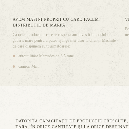
AVEM MASINI PROPRII CU CARE FACEM
V
DISTRIBUTIE DE MARFA
Po
Ca orice producator care se respecta am investit in masini de
ne
gabarit mare pentru a putea ajunge mai usor la clienti. Masinile
de care dispunem sunt urmatoarele:
autoutilitare Mercedes de 3,5 tone
camion Man
DATORITĂ CAPACITĂŢII DE PRODUCŢIE CRESCUTE,
ŢARA, ÎN ORICE CANTITATE ŞI LA ORICE DESTINA