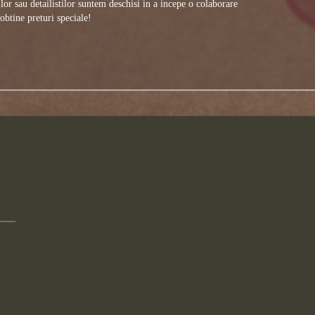
or sau detailistilor suntem deschisi in a incepe o colaborare
obtine preturi speciale!