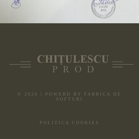
©
2026
| POWERD BY
FABRICA DE
SOFTURI
POLITICA COOKIES