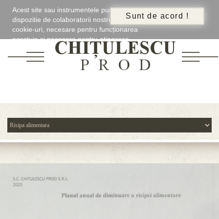
Acest site sau instrumentele puse la
dispozitie de colaboratorii nostrii utilizează
cookie-uri, necesare pentru funcționarea
acestuia și necesare pentru atingerea
scopurilor de functionare a acestui site.
Dacă închideți acest banner, derulati
această pagină, faceti clic pe un link sau
continuati navigarea, sunteți de acord cu
instalarea si utilizarea cookie-urilor.